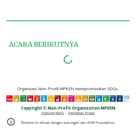
ACARA BERIKUTNYA
O
rganisasi Non-Profit
MPKEN mempromosikan SDGs.
Copyright © Non-Profit Organi
zation
MPKEN
Hubungi Kami
-
Kebijakan Privasi
Website ini dibuat dengan dukungan dari KHM Foundation.