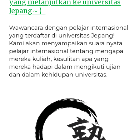
yang melanjutkan ke universitas
Jepang～
】
Wawancara dengan pelajar internasional
yang terdaftar di universitas Jepang!
Kami akan menyampaikan suara nyata
pelajar internasional tentang mengapa
mereka kuliah, kesulitan apa yang
mereka hadapi dalam mengikuti ujian
dan dalam kehidupan universitas.