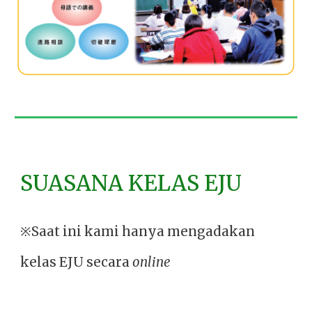
SUASANA KELAS EJU
※Saat ini kami hanya mengadakan
kelas EJU secara
online