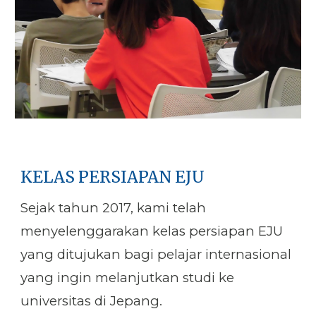
KELAS PERSIAPAN EJU
Sejak tahun 2017, kami telah
menyelenggarakan kelas persiapan EJU
yang ditujukan bagi pelajar internasional
yang ingin melanjutkan studi ke
universitas di Jepang.