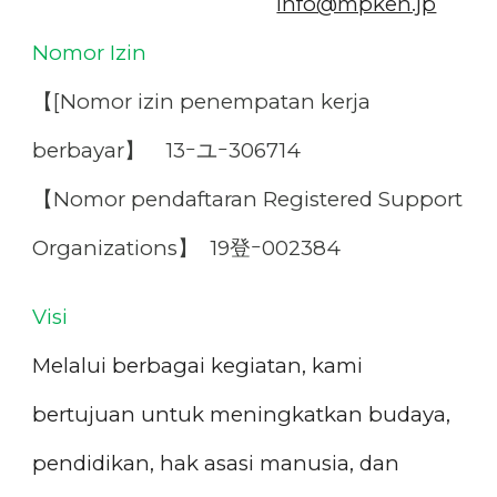
info@mpken.jp
Nomor Izin
【[Nomor izin penempatan kerja
berbayar
】
13
ｰユｰ306714
【Nomor pendaftaran Registered Support
Organizations】
19登ｰ002384
Visi
Melalui berbagai kegiatan, kami
bertujuan untuk meningkatkan budaya,
pendidikan, hak asasi manusia, dan