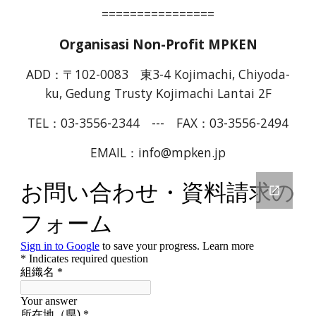
================
Organisasi Non-Profit
MP
KEN
ADD：
〒102-0083
東3-4 Kojimachi, Chiyoda-
ku, Gedung Trusty Kojima
chi Lantai
2F
TEL：
03-3556-2344 --- F
AX：
03-3556-2494
EMAIL：info@mpken.jp